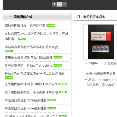
1
2
3
中国类固醇在线
老司机开车必备
招纳类固醇批发、代理经销商
支持台湾Taiwan地区客户购买，包清关，可成
功投递。
本站所有类固醇产品春节期间照常发货。
使用生长激素HGH常见问题及解答
Suhagra-100 开房必备
健美备赛圣药，群勃龙Trenbolone
群勃龙Tren你需要知道的一切以及使用策略
分类:
老司机开车必备
产 品 名：Suhagra-10
进阶类固醇循环 纯肌肉增长Cycle范例
实际成分：Sildenafil
100mg 生 产 商：Cipla
关于类固醇的酯基，半衰期的详细介绍
产品规格：每盒4粒 使
剂量...
中级减脂类固醇cycle范例讲解
中级增肌类固醇cycle范例讲解
类固醇cycle循环是什么，什么是做C？