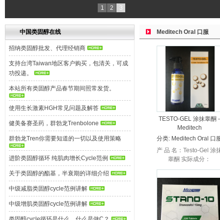
1
2
3
中国类固醇在线
Meditech Oral 口服
招纳类固醇批发、代理经销商
支持台湾Taiwan地区客户购买，包清关，可成
功投递。
本站所有类固醇产品春节期间照常发货。
使用生长激素HGH常见问题及解答
TESTO-GEL 涂抹睾酮 -
健美备赛圣药，群勃龙Trenbolone
Meditech
群勃龙Tren你需要知道的一切以及使用策略
分类:
Meditech Oral 口
产 品 名：Testo-Gel 涂
进阶类固醇循环 纯肌肉增长Cycle范例
睾酮 实际成分：
Testosterone 1% gel 
关于类固醇的酯基，半衰期的详细介绍
产 商：Meditech医药科
技 产品规格...
中级减脂类固醇cycle范例讲解
中级增肌类固醇cycle范例讲解
类固醇cycle循环是什么，什么是做C？