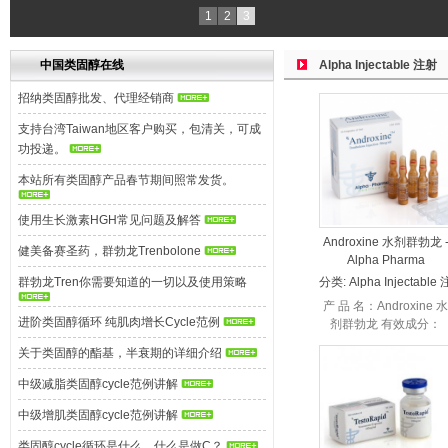
1
2
3
中国类固醇在线
Alpha Injectable 注射
招纳类固醇批发、代理经销商
支持台湾Taiwan地区客户购买，包清关，可成
功投递。
本站所有类固醇产品春节期间照常发货。
使用生长激素HGH常见问题及解答
Androxine 水剂群勃龙 
健美备赛圣药，群勃龙Trenbolone
Alpha Pharma
群勃龙Tren你需要知道的一切以及使用策略
分类:
Alpha Injectable 
射
产 品 名：Androxine 水
进阶类固醇循环 纯肌肉增长Cycle范例
剂群勃龙 有效成分：
Trenbolone Aq
关于类固醇的酯基，半衰期的详细介绍
Suspension 厂家：
Alpha Pharma 阿尔...
中级减脂类固醇cycle范例讲解
中级增肌类固醇cycle范例讲解
类固醇cycle循环是什么，什么是做C？